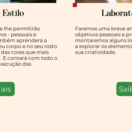
 Estilo
Laborat
e lhe permitirão
Faremos uma breve aná
os - pessoais e
objetivos pessoais e pr
 Também aprenderá a
montaremos alguns lo
eu corpo e no seu rosto
a explorar os elemento
s das cores que mais
sua criatividade.
l. E contará com todo o
execução das
ais
Sai
Sobre Mim: