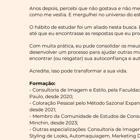
Anos depois, percebi que não gostava e não me
como me vestia. E mergulhei no universo do esti
O hábito de estudar foi um aliado nesta busca. F
até que eu encontrasse as respostas que eu pro
Com muita prática, eu pude consolidar os meu
desenvolver um processo para ajudar outras 
encontrar (ou resgatar) sua autoconfiança e au
Acredite, isso pode transformar a sua vida.
Forma
ção:
- Consultoria de Imagem e Estilo, pela Faculda
Paulo, desde 2020;
- Coloração Pessoal pelo Método Sazonal Expan
desde 2021;
- Membro da Comunidade de Estudos de Consul
Minchin, desde 2023;
- Outras especializações: Consultoria de Imagem
Styling de Looks, Automaquiagem, Marketing Di