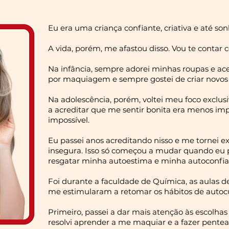
Eu era uma criança confiante, criativa e até s
A vida, porém, me afastou disso. Vou te contar 
Na infância, sempre adorei minhas roupas e ace
por maquiagem e sempre gostei de criar novos
Na adolescência, porém, voltei meu foco exclus
a acreditar que me sentir bonita era menos imp
impossível.
Eu passei anos acreditando nisso e me tornei 
insegura. Isso só começou a mudar quando eu p
resgatar minha autoestima e minha autoconfia
Foi durante a faculdade de Química, as aulas d
me estimularam a retomar os hábitos de autoc
Primeiro, passei a dar mais atenção às escolha
resolvi aprender a me maquiar e a fazer pentea