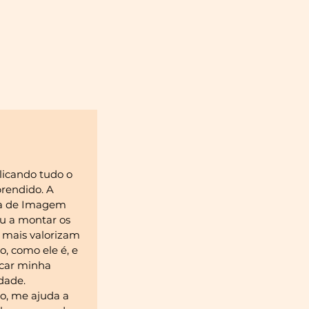
licando tudo o
prendido. A
ia de Imagem
u a montar os
 mais valorizam
, como ele é, e
car minha
dade.
o, me ajuda a