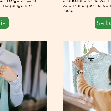
com segurança, e
profissionais - ao ves
e maquiagens e
valorizar o que mais a
rosto.
is
Saib