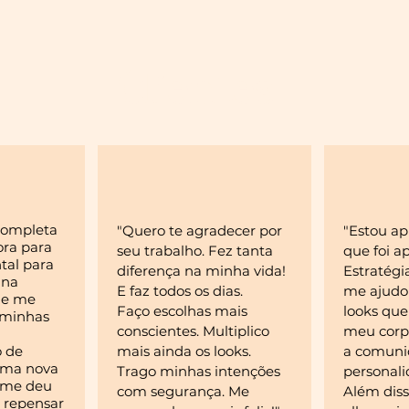
Clientes:
Completa
"Quero te agradecer por
"Estou ap
ora para
seu trabalho. Fez tanta
que foi a
al para
diferença na minha vida!
Estratég
 na
E faz todos os dias.
me ajudo
 e me
Faço escolhas mais
looks que
 minhas
conscientes. Multiplico
meu corpo
o de
mais ainda os looks.
a comuni
uma nova
Trago minhas intenções
personali
e me deu
com segurança. Me
Além diss
 repensar