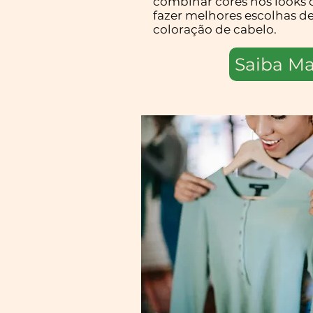
combinar cores nos looks 
fazer melhores escolhas d
coloração de cabelo.
Saiba Ma